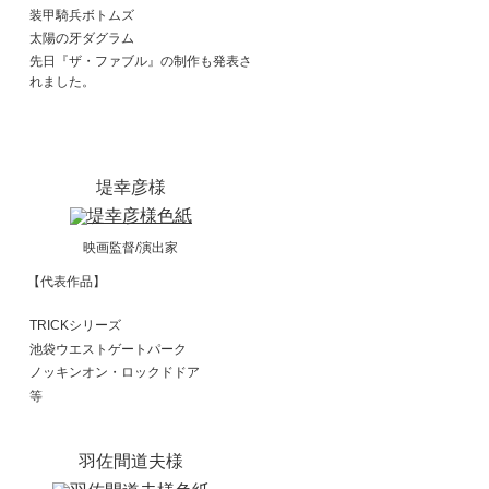
装甲騎兵ボトムズ
太陽の牙ダグラム
先日『ザ・ファブル』の制作も発表さ
れました。
堤幸彦様
映画監督/演出家
【代表作品】
TRICKシリーズ
池袋ウエストゲートパーク
ノッキンオン・ロックドドア
等
羽佐間道夫様