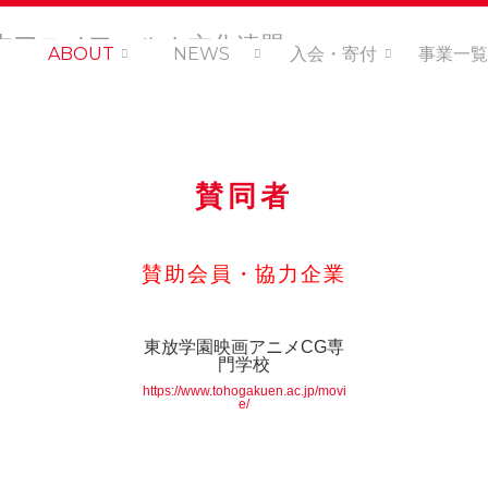
ABOUT
NEWS
入会・寄付
事業一覧
賛同者
賛助会員・協力企業
東放学園映画アニメCG専
門学校
https://www.tohogakuen.ac.jp/movi
e/