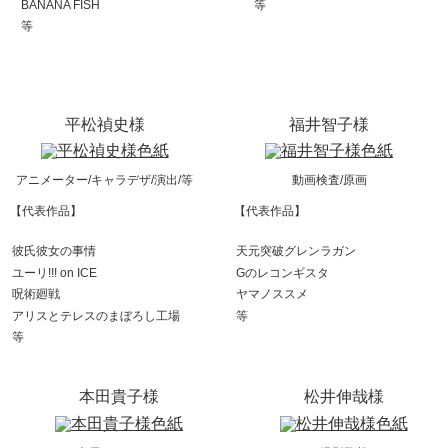
BANANA FISH
等
等
平松禎史様
福井智子様
アニメーター/キャラデザ/演出/等
動画検査/原画
【代表作品】
【代表作品】
彼氏彼女の事情
天元突破グレンラガン
ユーリ!!! on ICE
Gのレコンギスタ
呪術廻戦
ヤマノススメ
アリスとテレスのまぼろし工場
等
等
本田貴子様
松井伸哉様