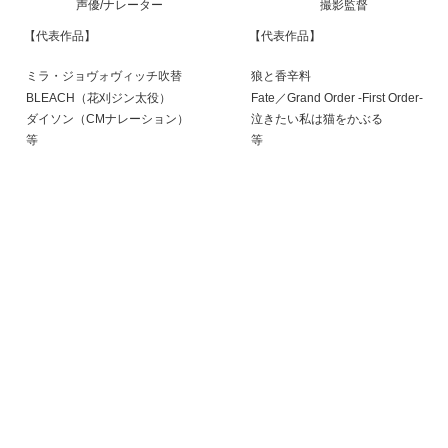
声優/ナレーター
撮影監督
【代表作品】
【代表作品】
ミラ・ジョヴォヴィッチ吹替
狼と香辛料
BLEACH（花刈ジン太役）
Fate／Grand Order -First Order-
ダイソン（CMナレーション）
泣きたい私は猫をかぶる
等
等