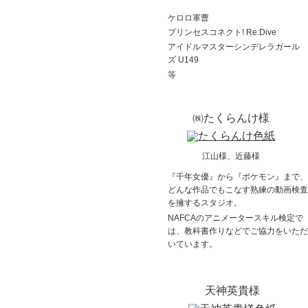
ケロロ軍曹
プリンセスコネクト! Re:Dive
アイドルマスターシンデレラガール
ズ U149
等
㈱たくらんけ様
江山様、近藤様
『千年女優』から『ポケモン』まで、
どんな作品でもこなす熟練の動画検査
を擁するスタジオ。
NAFCAのアニメータースキル検定で
は、教科書作りなどでご協力をいただ
いています。
天神英貴様