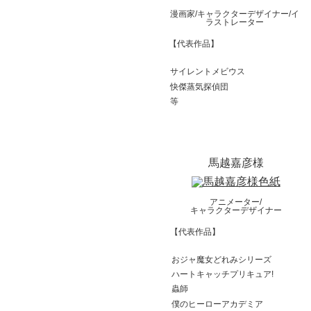
漫画家/キャラクターデザイナー/イ
ラストレーター
【代表作品】
サイレントメビウス
快傑蒸気探偵団
等
馬越嘉彦様
アニメーター/
キャラクターデザイナー
【代表作品】
おジャ魔女どれみシリーズ
ハートキャッチプリキュア!
蟲師
僕のヒーローアカデミア