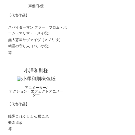
声優/俳優
【代表作品】
スパイダーマン:ファー・フロム・ホ
ーム（マリサ・トメイ役）
無人惑星サヴァイヴ（メノリ役）
精霊の守り人（バルサ役）
等
小澤和則様
アニメーター/
アクション・エフェクトアニメー
ター
【代表作品】
艦隊これくしょん 艦これ
楽園追放
等