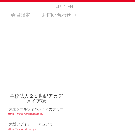
JP
EN
会員限定
お問い合わせ
学校法人２１世紀アカデ
メイア様
東京クールジャパン・アカデミー
https://www.cooljapan.ac.jp/
大阪デザイナー・アカデミー
https://www.odc.ac.jp/