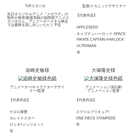
TriFスタジオ
監督/メカニックデザイナー
先日オリジナルアニメ『メカウデ』の
【代表作品】
制作が発表!新進気鋭の福岡発アニメス
タジオさん。アニメータースキル検定
では素材を貸し出しいただく予定
APPLESEED
キャプテンハーロック-SPACE
PIRATE CAPTAIN HARLOCK
ULTRAMAN
等
追崎史敏様
大塚隆史様
アニメーター/キャラクターデザイ
アニメーション演出家/
ナー/監督
アニメーション監督
【代表作品】
【代表作品】
ケロロ軍曹
スマイルプリキュア!
カレイドスター
ONE PIECE STAMPEDE
ロミオ×ジュリエット
等
等