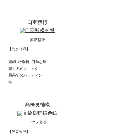
口羽毅様
撮影監督
【代表作品】
蟲師 -特別篇- 日蝕む翳
裏世界ピクニック
最果てのパラディン
等
高橋良輔様
アニメ監督
【代表作品】