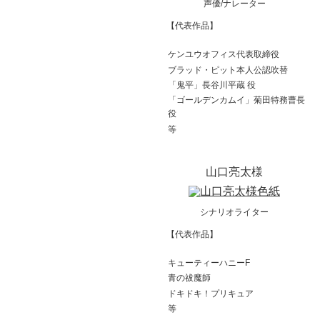
声優/ナレーター
【代表作品】
ケンユウオフィス代表取締役
ブラッド・ピット本人公認吹替
「鬼平」長谷川平蔵 役
「ゴールデンカムイ」菊田特務曹長
役
等
山口亮太様
シナリオライター
【代表作品】
キューティーハニーF
青の祓魔師
ドキドキ！プリキュア
等