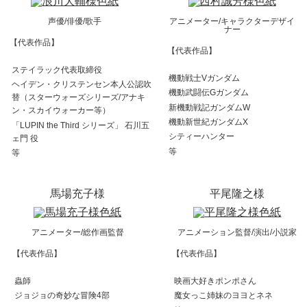
声優/俳優/歌手
アニメーター/キャラクターデザイ
ナー
【代表作品】
【代表作品】
ステイラック代表取締役
機動戦士Vガンダム
ヘイデン・クリステンセン本人公認吹
機動武闘伝Gガンダム
替（スターウォーズシリーズ/アナキ
新機動戦記ガンダムW
ン・スカイウォーカー等）
機動新世紀ガンダムX
「LUPIN the Third シリーズ」 石川五
シティーハンター
ェ門 役
等
等
馬場充子様
平尾隆之様
アニメーター/総作画監督
アニメーション監督/演出/小説家
【代表作品】
【代表作品】
蟲師
映画大好きポンポさん
ジョジョの奇妙な冒険4部
魔女っこ姉妹のヨヨとネネ