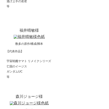
逃げ上手の若君
等
福井晴敏様
数多の原作/構成/脚本
【代表作品】
宇宙戦艦ヤマト リメイクシリーズ
亡国のイージス
ガンダムUC
等
森川ジョージ様