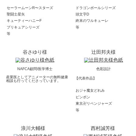
セーラームーンR〜スターズ
ドラゴンボールシリーズ
聖闘士星矢
頭文字D
キューティーハニーF
終末のワルキューレ
プリキュアシリーズ
等
等
谷さゆり様
辻田邦夫様
NAFCA顧問/医学博士
色彩設計
産業医としてアニメーターの無料健康
【代表作品】
相談も行ってくださっています。
おジャ魔女どれみ
ピンポン
東京卍リベンジャーズ
等
浪川大輔様
西村誠芳様