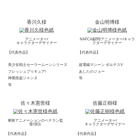
香川久様
金山明博様
アニメーター/
NAFCA顧問/アニメーター/キャラ
キャラクターデザイナー
クターデザイナー
【代表作品】
【代表作品】
美少女戦士セーラームーンシリーズ
超電磁マシーン ボルテスV
フレッシュプリキュア!
あしたのジョー
神風怪盗ジャンヌ
等
等
佐々木憲世様
佐藤正樹様
東映アニメーションのベテラン監
アニメーター/
督/演出
キャラクターデザイナー
【代表作品】
【代表作品】