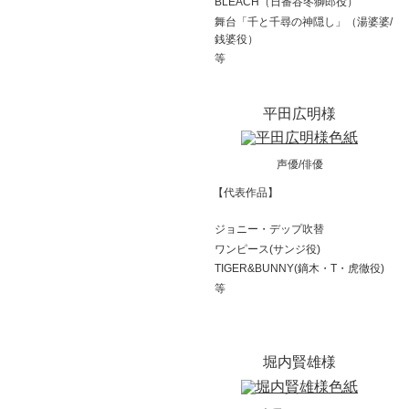
BLEACH（日番谷冬獅郎役）
舞台「千と千尋の神隠し」（湯婆婆/
銭婆役）
等
平田広明様
声優/俳優
【代表作品】
ジョニー・デップ吹替
ワンピース(サンジ役)
TIGER&BUNNY(鏑木・T・虎徹役)
等
堀内賢雄様