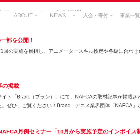
ABOUT
NEWS
入会・寄付
事業一覧
の一部を公開！
頃に第1回の実施を目指し、アニメータースキル検定や各級に合わ
記事の掲載
イト「Branc（ブラン）」にて、NAFCAの取材記事が掲載
ぜひ、ご覧ください！Branc アニメ業界団体「NAFCA」が
NAFCA月例セミナー「10月から実施予定のインボイス