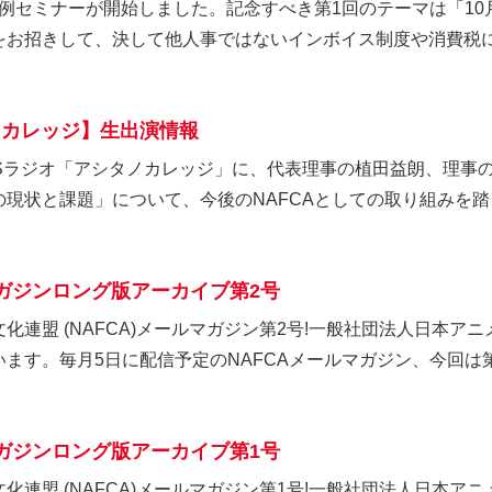
月例セミナーが開始しました。記念すべき第1回のテーマは「1
お招きして、決して他人事ではないインボイス制度や消費税につ
タノカレッジ】生出演情報
TBSラジオ「アシタノカレッジ」に、代表理事の植田益朗、理事
現状と課題」について、今後のNAFCAとしての取り組みを踏ま
マガジンロング版アーカイブ第2号
連盟 (NAFCA)メールマガジン第2号!一般社団法人日本ア
ます。毎月5日に配信予定のNAFCAメールマガジン、今回は第2
マガジンロング版アーカイブ第1号
連盟 (NAFCA)メールマガジン第1号!一般社団法人日本ア