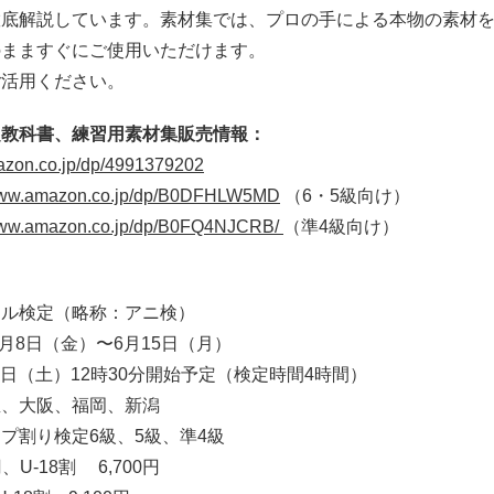
徹底解説しています。素材集では、プロの手による本物の素材
のまますぐにご使用いただけます。
ご活用ください。
定教科書、練習用素材集販売情報：
azon.co.jp/dp/4991379202
/www.amazon.co.jp/dp/B0DFHLW5MD
（6・5級向け）
/www.amazon.co.jp/dp/B0FQ4NJCRB/
（準4級向け）
キル検定（略称：アニ検）
5月8日（金）〜6月15日（月）
25日（土）12時30分開始予定（検定時間4時間）
屋、大阪、福岡、新潟
プ割り検定6級、5級、準4級
、U-18割 6,700円