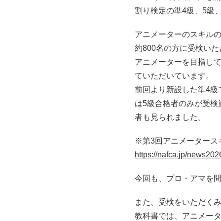
割り検定の準4級、5級
アニメーターのスキル
約800名の方に受検い
アニメーターを目指し
ていただいています。
前回より新設した準4級
は5級合格者のみが受検
者も見られました。
※第3回アニメータース
https://nafca.jp/news20
今回も、プロ・アマを
また、受検をいただく
教科書では、アニメー