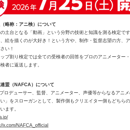
定（略称：アニ検）について
の土台となる「動画」という分野の技術と知識を測る検定です
ん、絵を描くのが大好き！という方や、制作・監督志望の方、
ださい！
ップ割り検定では全ての受検者の回答をプロのアニメーター・
受検者に返送します。
連盟（NAFCA）について
ニメプロデューサー、監督、アニメーター、声優等からなるアニ
たい」をスローガンとして、製作側もクリエイター側もどちら
でいます。
a.jp/
s://x.com/NAFCA_official