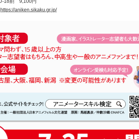
-18割 9,100円
：
https://aniken.sikaku.gr.jp/