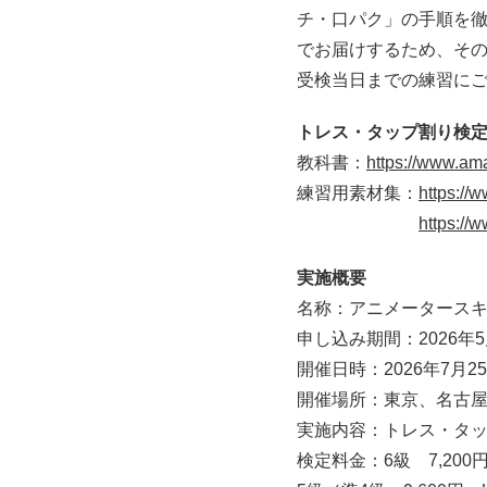
チ・口パク」の手順を
でお届けするため、そ
受検当日までの練習に
トレス・タップ割り検
教科書：
https://www.am
練習用素材集：
https:/
https:/
実施概要
名称：アニメータース
申し込み期間：2026年
開催日時：2026年7月
開催場所：東京、名古
実施内容：トレス・タッ
検定料金：6級 7,200円