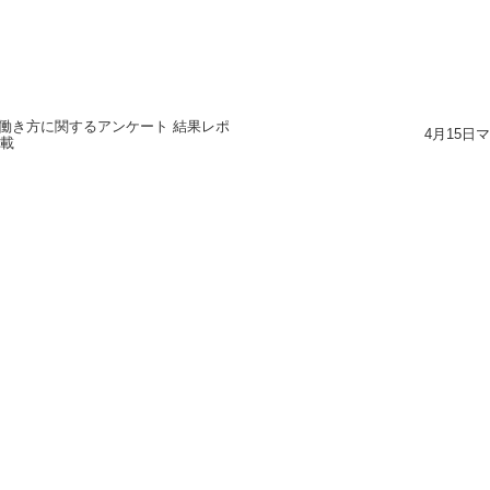
の働き方に関するアンケート 結果レポ
4月15日
載