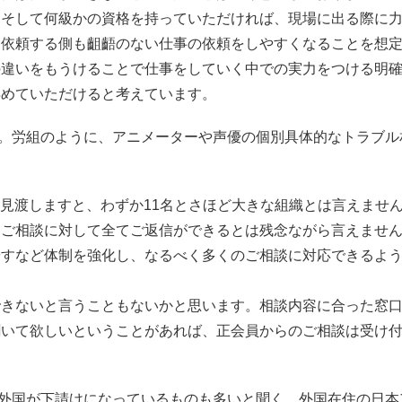
、そして何級かの資格を持っていただければ、現場に出る際に
を依頼する側も齟齬のない仕事の依頼をしやすくなることを想
の違いをもうけることで仕事をしていく中での実力をつける明
早めていただけると考えています。
て。労組のように、アニメーターや声優の個別具体的なトラブル
を見渡しますと、わずか11名とさほど大きな組織とは言えませ
なご相談に対して全てご返信ができるとは残念ながら言えませ
やすなど体制を強化し、なるべく多くのご相談に対応できるよ
できないと言うこともないかと思います。相談内容に合った窓
聞いて欲しいということがあれば、正会員からのご相談は受け
は外国が下請けになっているものも多いと聞く。外国在住の日本