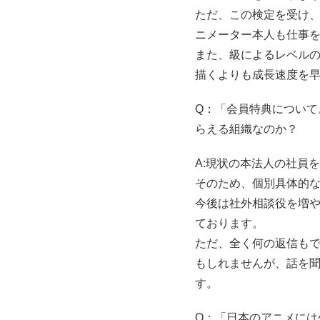
ただ、この検定を受け
ニメーター本人も仕事
また、級によるレベル
描くよりも成長速度を
Q：「会員特典につい
らえる組織なのか？
A:現状の本法人の社員
そのため、個別具体的
今後は社外相談役を増
ております。
ただ、全く何の返信も
もしれませんが、話を
す。
Q：「日本のアニメに